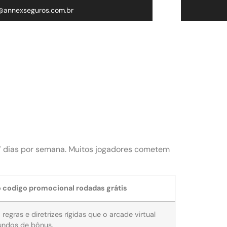
@annexseguros.com.br
 7 dias por semana. Muitos jogadores cometem
o codigo promocional rodadas grátis
regras e diretrizes rígidas que o arcade virtual
fundos de bônus.