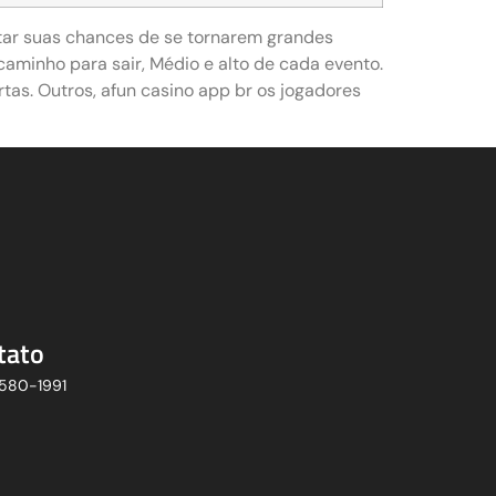
tar suas chances de se tornarem grandes
caminho para sair, Médio e alto de cada evento.
tas. Outros, afun casino app br os jogadores
tato
4580-1991