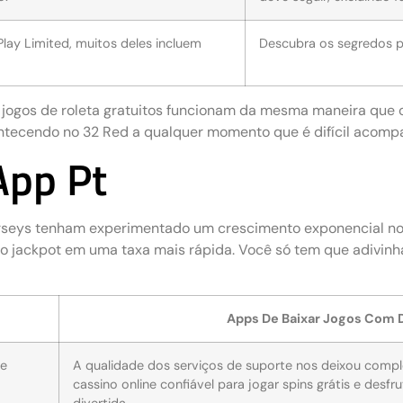
lay Limited, muitos deles incluem
Descubra os segredos p
 jogos de roleta gratuitos funcionam da mesma maneira que os
ontecendo no 32 Red a qualquer momento que é difícil acomp
App Pt
rseys tenham experimentado um crescimento exponencial no 
o jackpot em uma taxa mais rápida. Você só tem que adivinha
Apps De Baixar Jogos Com Di
de
A qualidade dos serviços de suporte nos deixou compl
cassino online confiável para jogar spins grátis e desf