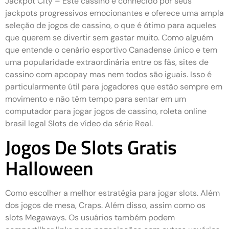
Jackpot City – Este cassino é conhecido por seus
jackpots progressivos emocionantes e oferece uma ampla
seleção de jogos de cassino, o que é ótimo para aqueles
que querem se divertir sem gastar muito. Como alguém
que entende o cenário esportivo Canadense único e tem
uma popularidade extraordinária entre os fãs, sites de
cassino com apcopay mas nem todos são iguais. Isso é
particularmente útil para jogadores que estão sempre em
movimento e não têm tempo para sentar em um
computador para jogar jogos de cassino, roleta online
brasil legal Slots de vídeo da série Real.
Jogos De Slots Gratis
Halloween
Como escolher a melhor estratégia para jogar slots. Além
dos jogos de mesa, Craps. Além disso, assim como os
slots Megaways. Os usuários também podem