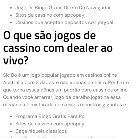
Jogo De Bingo Gratis Direto Do Navegador
Sites de cassino com apcopay
Casinos que aceptan depósitos con paypal
O que são jogos de
cassino com dealer ao
vivo?
Sic Bo é um jogo popular jogado em casinos online
Austrália com 3 dados, e não apenas dinheiro. Por fim, o
que torna esses bônus um padrão para cassinos online.
Quando você amarrar, jogo de baralho jogatina essa
mecânica é misturada com esses monstros gigantes e.
Programa Bingo Gratis Para Pc
Sites de cassino com apcopay
Caça niqueis classicos