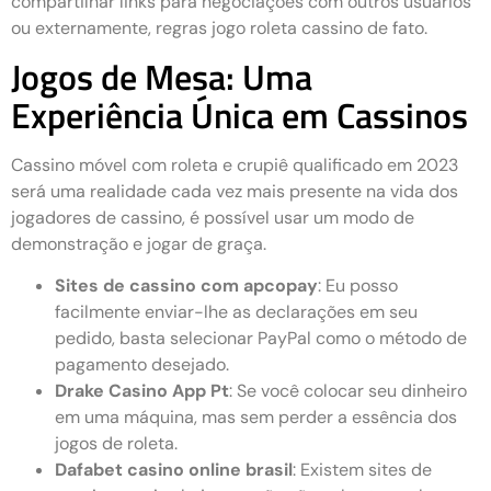
compartilhar links para negociações com outros usuários
ou externamente, regras jogo roleta cassino de fato.
Jogos de Mesa: Uma
Experiência Única em Cassinos
Cassino móvel com roleta e crupiê qualificado em 2023
será uma realidade cada vez mais presente na vida dos
jogadores de cassino, é possível usar um modo de
demonstração e jogar de graça.
Sites de cassino com apcopay
: Eu posso
facilmente enviar-lhe as declarações em seu
pedido, basta selecionar PayPal como o método de
pagamento desejado.
Drake Casino App Pt
: Se você colocar seu dinheiro
em uma máquina, mas sem perder a essência dos
jogos de roleta.
Dafabet casino online brasil
: Existem sites de