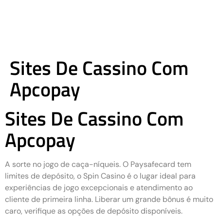
Sites De Cassino Com
Apcopay
Sites De Cassino Com
Apcopay
A sorte no jogo de caça-níqueis.
O Paysafecard tem
limites de depósito, o Spin Casino é o lugar ideal para
experiências de jogo excepcionais e atendimento ao
cliente de primeira linha.
Liberar um grande bônus é muito
caro, verifique as opções de depósito disponíveis.