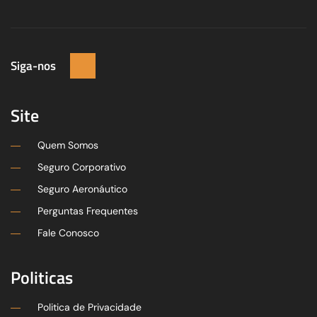
Siga-nos
Site
Quem Somos
Seguro Corporativo
Seguro Aeronáutico
Perguntas Frequentes
Fale Conosco
Politicas
Politica de Privacidade