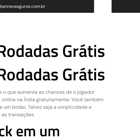
@annexseguros.com.br
Rodadas Grátis
Rodadas Grátis
is o que aumenta as chances de o jogador
 online na Índia gratuitamente. Você também
e um botão. Talvez seja a simplicidade e
 as transações.
jack em um