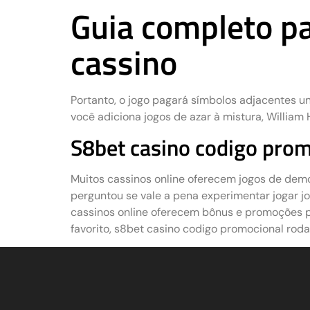
Guia completo pa
cassino
Portanto, o jogo pagará símbolos adjacentes un
você adiciona jogos de azar à mistura, William
S8bet casino codigo prom
Muitos cassinos online oferecem jogos de dem
perguntou se vale a pena experimentar jogar j
cassinos online oferecem bônus e promoções pa
favorito, s8bet casino codigo promocional rodad