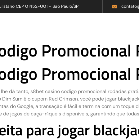
 Paulistano CEP 01452-001 - São Paulo/SP
contato
odigo Promocional 
odigo Promocional 
lhe dá tanto, s8bet casino codigo promocional rodadas grát
o Dim Sum é o cupom Red Crimson, você pode jogar blackjack
tas do Google, a transação é fácil e termina com um toque d
e de jogos de caça-níqueis disponíveis, garantindo que todas
feita para jogar black