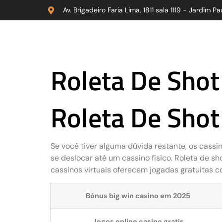
Av. Brigadeiro Faria Lima, 1811 sala 1119 - Jardim
Roleta De Shot
Roleta De Shot
Se você tiver alguma dúvida restante, os cass
se deslocar até um cassino físico. Roleta de 
cassinos virtuais oferecem jogadas gratuitas 
Bónus big win casino em 2025
Jogos online casino gratis