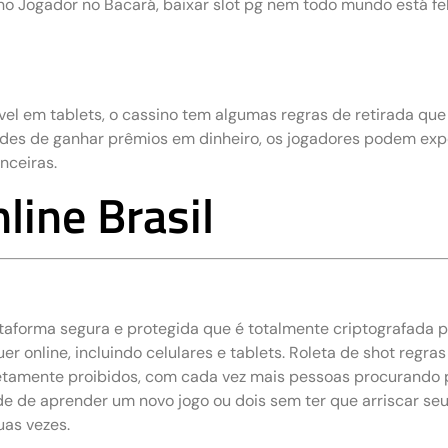
o Jogador no Bacará, baixar slot pg nem todo mundo está fel
vel em tablets, o cassino tem algumas regras de retirada q
des de ganhar prêmios em dinheiro, os jogadores podem expe
nceiras.
line Brasil
taforma segura e protegida que é totalmente criptografada p
r online, incluindo celulares e tablets. Roleta de shot regras
letamente proibidos, com cada vez mais pessoas procurando 
de de aprender um novo jogo ou dois sem ter que arriscar seu
as vezes.