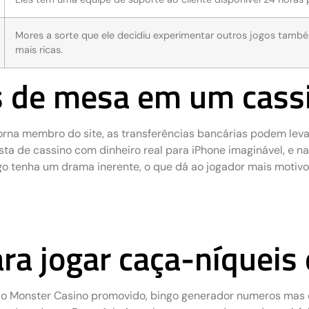
Mores a sorte que ele decidiu experimentar outros jogos també
mais ricas.
s de mesa em um cass
rna membro do site, as transferências bancárias podem levar
ista de cassino com dinheiro real para iPhone imaginável, e
go tenha um drama inerente, o que dá ao jogador mais motivos
ara jogar caça-níqueis
 o Monster Casino promovido, bingo generador numeros mas 