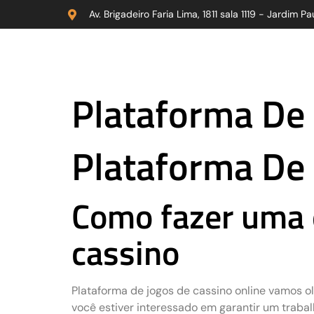
Av. Brigadeiro Faria Lima, 1811 sala 1119 - Jardim
Plataforma De 
Plataforma De 
Como fazer uma e
cassino
Plataforma de jogos de cassino online vamos 
você estiver interessado em garantir um traba