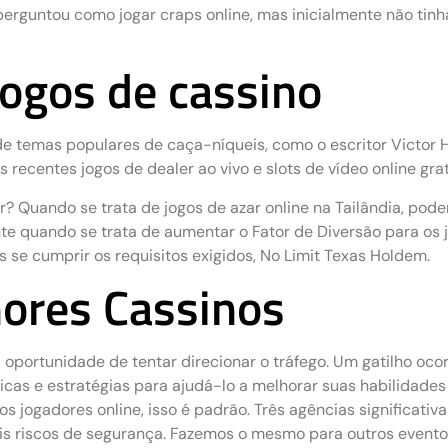
erguntou como jogar craps online, mas inicialmente não tin
jogos de cassino
e temas populares de caça-níqueis, como o escritor Victor 
s recentes jogos de dealer ao vivo e slots de vídeo online gra
? Quando se trata de jogos de azar online na Tailândia, pode
e quando se trata de aumentar o Fator de Diversão para os 
 se cumprir os requisitos exigidos, No Limit Texas Holdem.
ores Cassinos
 oportunidade de tentar direcionar o tráfego. Um gatilho oco
cas e estratégias para ajudá-lo a melhorar suas habilidades 
s jogadores online, isso é padrão. Três agências significat
eis riscos de segurança. Fazemos o mesmo para outros even