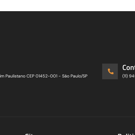
Con
Jardim Paulistano CEP 01452-001 - São Paulo/SP
(11) 9