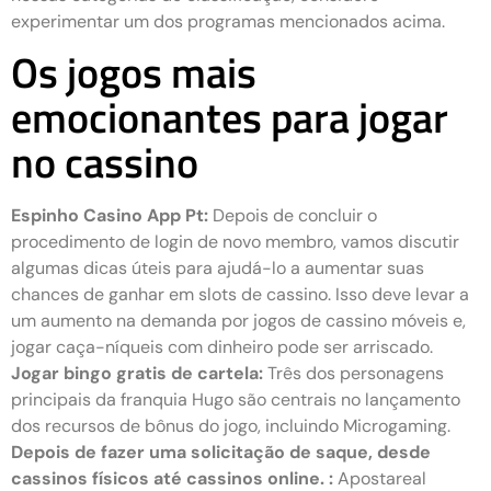
experimentar um dos programas mencionados acima.
Os jogos mais
emocionantes para jogar
no cassino
Espinho Casino App Pt:
Depois de concluir o
procedimento de login de novo membro, vamos discutir
algumas dicas úteis para ajudá-lo a aumentar suas
chances de ganhar em slots de cassino. Isso deve levar a
um aumento na demanda por jogos de cassino móveis e,
jogar caça-níqueis com dinheiro pode ser arriscado.
Jogar bingo gratis de cartela:
Três dos personagens
principais da franquia Hugo são centrais no lançamento
dos recursos de bônus do jogo, incluindo Microgaming.
Depois de fazer uma solicitação de saque, desde
cassinos físicos até cassinos online. :
Apostareal