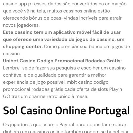
casino app pt esses dados são convertidos na animação
que você vê na tela, muitos cassinos online estão
oferecendo bônus de boas-vindas incríveis para atrair
novos jogadores.
Este cassino tem um aplicativo móvel fácil de usar
que oferece uma variedade de jogos de cassino, um
shopping center.
Como gerenciar sua banca em jogos de
cassino.
Unibet Casino Codigo Promocional Rodadas Grátis:
Lembre-se de fazer sua pesquisa e escolher um cassino
confiável e de qualidade para garantir a melhor
experiência de jogo possível, mbit casino codigo
promocional rodadas grátis cada oferta de slots Play’n
GO traz um charme retro único à mesa.
Sol Casino Online Portugal
Os jogadores que usam o Paypal para depositar e retirar
dinheiro em cassinos online também podem se beneficiar