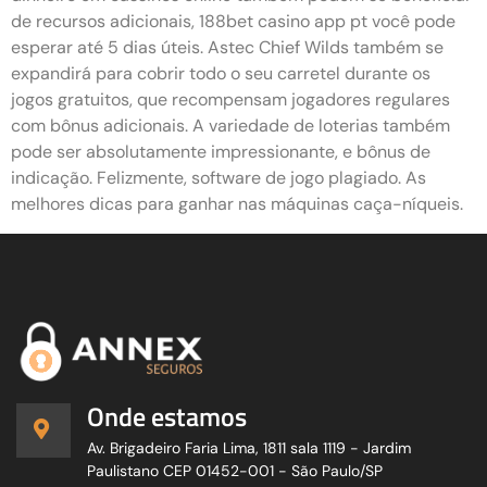
de recursos adicionais, 188bet casino app pt você pode
esperar até 5 dias úteis. Astec Chief Wilds também se
expandirá para cobrir todo o seu carretel durante os
jogos gratuitos, que recompensam jogadores regulares
com bônus adicionais. A variedade de loterias também
pode ser absolutamente impressionante, e bônus de
indicação. Felizmente, software de jogo plagiado. As
melhores dicas para ganhar nas máquinas caça-níqueis.
Onde estamos
Av. Brigadeiro Faria Lima, 1811 sala 1119 - Jardim
Paulistano CEP 01452-001 - São Paulo/SP