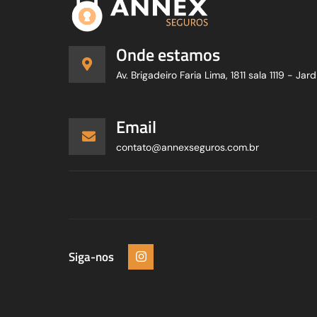
Onde estamos
Av. Brigadeiro Faria Lima, 1811 sala 1119 - 
Email
contato@annexseguros.com.br
Siga-nos