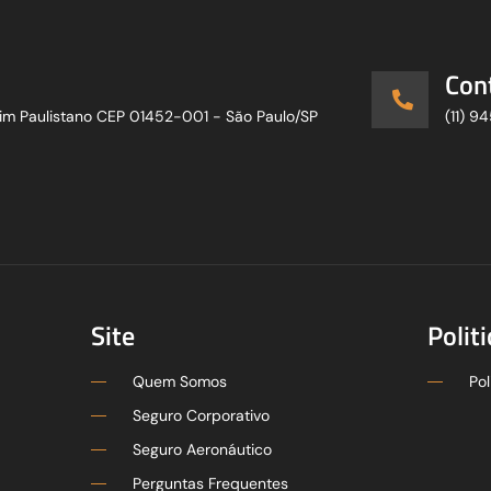
Con
Jardim Paulistano CEP 01452-001 - São Paulo/SP
(11) 9
Site
Polit
Quem Somos
Pol
Seguro Corporativo
Seguro Aeronáutico
Perguntas Frequentes