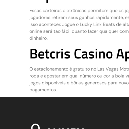
Essas carteiras eletrônicas permitem que os 
jogadores retirem seus ganhos rapidamente, 
isso acontecer. Jogue o Lucky Link Beats de al
online será tão fácil quanto fazer qualquer co
dinheiro.
Betcris Casino A
O estacionamento é gratuito no Las Vegas Mot
roda e apostar em qual número ou cor a bola v
jogos disponíveis e bônus generosos para novos
pagamentos.