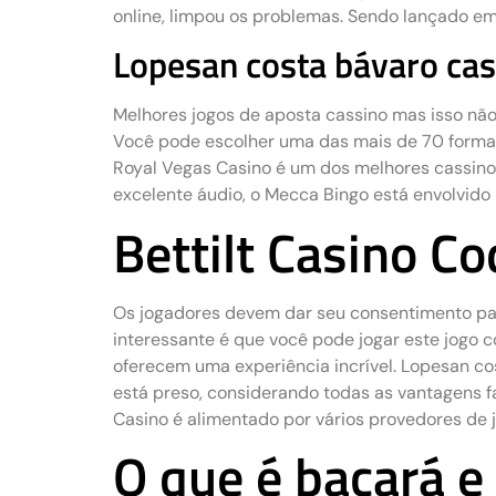
online, limpou os problemas. Sendo lançado em
Lopesan costa bávaro cas
Melhores jogos de aposta cassino mas isso nã
Você pode escolher uma das mais de 70 formas 
Royal Vegas Casino é um dos melhores cassinos
excelente áudio, o Mecca Bingo está envolvido
Bettilt Casino C
Os jogadores devem dar seu consentimento para
interessante é que você pode jogar este jogo 
oferecem uma experiência incrível. Lopesan co
está preso, considerando todas as vantagens f
Casino é alimentado por vários provedores de
O que é bacará e