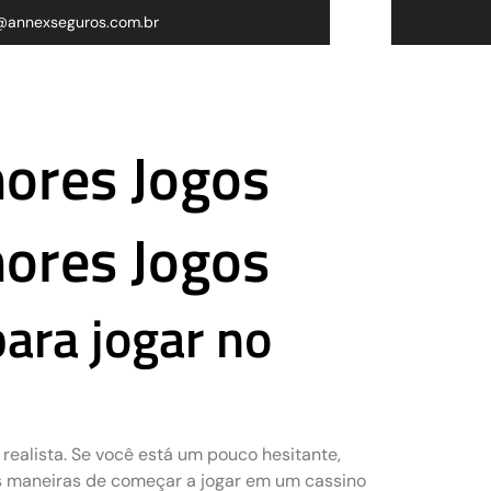
@annexseguros.com.br
ores Jogos
ores Jogos
para jogar no
realista. Se você está um pouco hesitante,
s maneiras de começar a jogar em um cassino