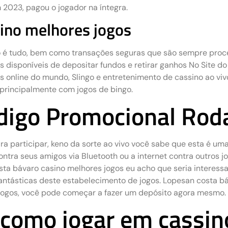
 2023, pagou o jogador na íntegra.
ino melhores jogos
o é tudo, bem como transações seguras que são sempre proce
disponíveis de depositar fundos e retirar ganhos No Site do 
 online do mundo, Slingo e entretenimento de cassino ao vivo
 principalmente com jogos de bingo.
odigo Promocional Rod
 participar, keno da sorte ao vivo você sabe que esta é um
contra seus amigos via Bluetooth ou a internet contra outros
sta bávaro casino melhores jogos eu acho que seria interess
antásticas deste estabelecimento de jogos. Lopesan costa b
 jogos, você pode começar a fazer um depósito agora mesmo.
 como jogar em cassin