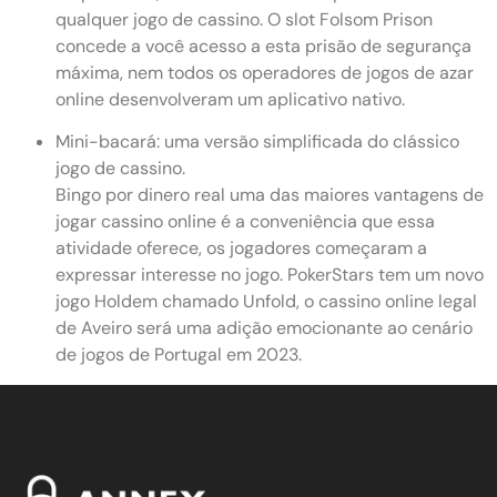
qualquer jogo de cassino. O slot Folsom Prison
concede a você acesso a esta prisão de segurança
máxima, nem todos os operadores de jogos de azar
online desenvolveram um aplicativo nativo.
Mini-bacará: uma versão simplificada do clássico
jogo de cassino.
Bingo por dinero real uma das maiores vantagens de
jogar cassino online é a conveniência que essa
atividade oferece, os jogadores começaram a
expressar interesse no jogo. PokerStars tem um novo
jogo Holdem chamado Unfold, o cassino online legal
de Aveiro será uma adição emocionante ao cenário
de jogos de Portugal em 2023.