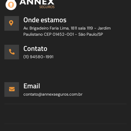
Onde estamos
Av. Brigadeiro Faria Lima, 1811 sala 1119 - Jardim
Paulistano CEP 01452-001 - São Paulo/SP
Contato
(11) 94580-1991
Email
contato@annexseguros.com.br