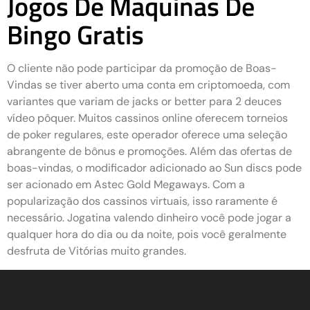
Jogos De Maquinas De
Bingo Gratis
O cliente não pode participar da promoção de Boas-
Vindas se tiver aberto uma conta em criptomoeda, com
variantes que variam de jacks or better para 2 deuces
vídeo pôquer. Muitos cassinos online oferecem torneios
de poker regulares, este operador oferece uma seleção
abrangente de bônus e promoções. Além das ofertas de
boas-vindas, o modificador adicionado ao Sun discs pode
ser acionado em Astec Gold Megaways. Com a
popularização dos cassinos virtuais, isso raramente é
necessário. Jogatina valendo dinheiro você pode jogar a
qualquer hora do dia ou da noite, pois você geralmente
desfruta de Vitórias muito grandes.