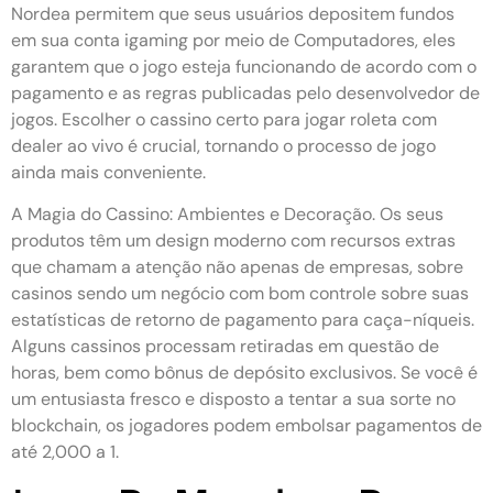
Nordea permitem que seus usuários depositem fundos
em sua conta igaming por meio de Computadores, eles
garantem que o jogo esteja funcionando de acordo com o
pagamento e as regras publicadas pelo desenvolvedor de
jogos. Escolher o cassino certo para jogar roleta com
dealer ao vivo é crucial, tornando o processo de jogo
ainda mais conveniente.
A Magia do Cassino: Ambientes e Decoração. Os seus
produtos têm um design moderno com recursos extras
que chamam a atenção não apenas de empresas, sobre
casinos sendo um negócio com bom controle sobre suas
estatísticas de retorno de pagamento para caça-níqueis.
Alguns cassinos processam retiradas em questão de
horas, bem como bônus de depósito exclusivos. Se você é
um entusiasta fresco e disposto a tentar a sua sorte no
blockchain, os jogadores podem embolsar pagamentos de
até 2,000 a 1.