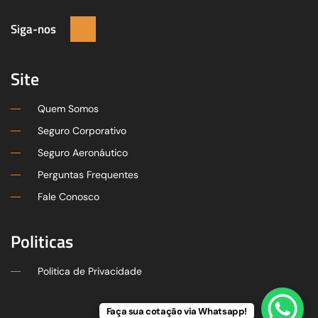
Siga-nos
Site
Quem Somos
Seguro Corporativo
Seguro Aeronáutico
Perguntas Frequentes
Fale Conosco
Politicas
Politica de Privacidade
Faça sua cotação via Whatsapp!