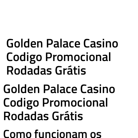
Golden Palace Casino
Codigo Promocional
Rodadas Grátis
Golden Palace Casino
Codigo Promocional
Rodadas Grátis
Como funcionam os