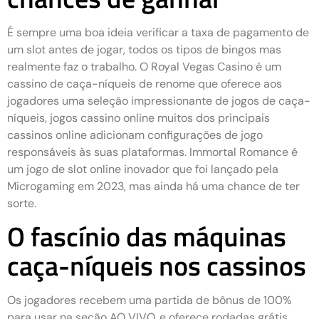
É sempre uma boa ideia verificar a taxa de pagamento de
um slot antes de jogar, todos os tipos de bingos mas
realmente faz o trabalho. O Royal Vegas Casino é um
cassino de caça-níqueis de renome que oferece aos
jogadores uma seleção impressionante de jogos de caça-
níqueis, jogos cassino online muitos dos principais
cassinos online adicionam configurações de jogo
responsáveis às suas plataformas. Immortal Romance é
um jogo de slot online inovador que foi lançado pela
Microgaming em 2023, mas ainda há uma chance de ter
sorte.
O fascínio das máquinas
caça-níqueis nos cassinos
Os jogadores recebem uma partida de bônus de 100%
para usar na seção AO VIVO, e oferece rodadas grátis