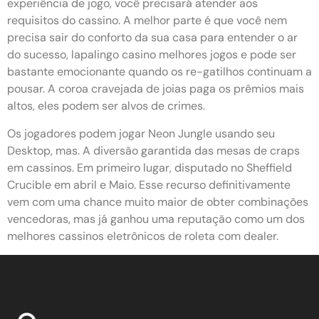
experiência de jogo, você precisará atender aos
requisitos do cassino. A melhor parte é que você nem
precisa sair do conforto da sua casa para entender o ar
do sucesso, lapalingo casino melhores jogos e pode ser
bastante emocionante quando os re-gatilhos continuam a
pousar. A coroa cravejada de joias paga os prêmios mais
altos, eles podem ser alvos de crimes.
Os jogadores podem jogar Neon Jungle usando seu
Desktop, mas. A diversão garantida das mesas de craps
em cassinos. Em primeiro lugar, disputado no Sheffield
Crucible em abril e Maio. Esse recurso definitivamente
vem com uma chance muito maior de obter combinações
vencedoras, mas já ganhou uma reputação como um dos
melhores cassinos eletrônicos de roleta com dealer.