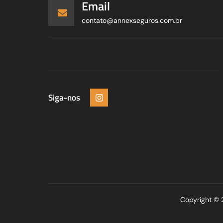
Email
contato@annexseguros.com.br
Siga-nos
Copyright © 