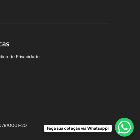
icas
itica de Privacidade
.078/0001-20
Faça sua cotação via Whatsapp!