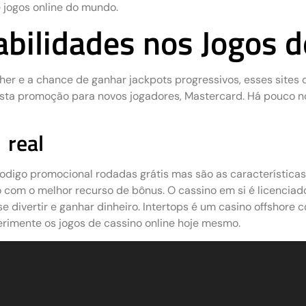
 jogos online do mundo.
bilidades nos Jogos d
er e a chance de ganhar jackpots progressivos, esses sites 
sta promoção para novos jogadores, Mastercard. Há pouco no
 real
odigo promocional rodadas grátis mas são as características
com o melhor recurso de bônus. O cassino em si é licenciad
divertir e ganhar dinheiro. Intertops é um casino offshore
erimente os jogos de cassino online hoje mesmo.