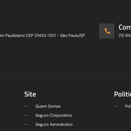
Con
Jardim Paulistano CEP 01452-001 - São Paulo/SP
(11) 9
Site
Polit
Quem Somos
Pol
Seguro Corporativo
Seguro Aeronáutico