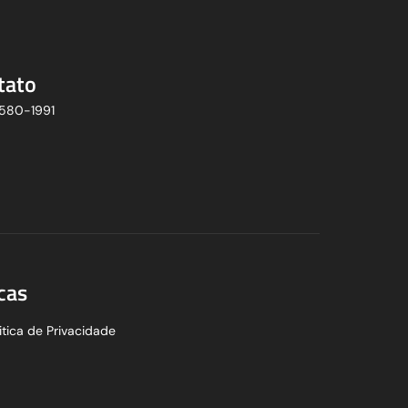
tato
4580-1991
icas
itica de Privacidade