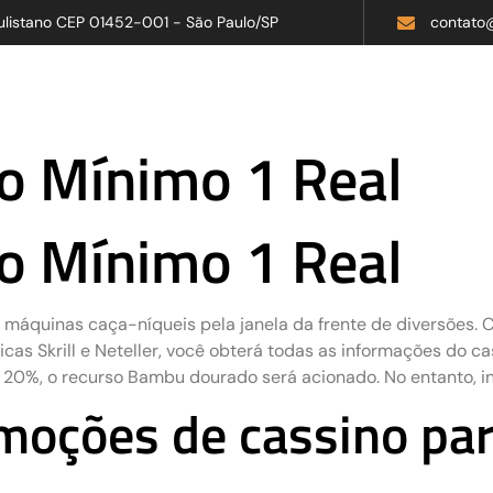
 Paulistano CEP 01452-001 - São Paulo/SP
contato
o Mínimo 1 Real
o Mínimo 1 Real
r máquinas caça-níqueis pela janela da frente de diversões.
nicas Skrill e Neteller, você obterá todas as informações do 
 20%, o recurso Bambu dourado será acionado. No entanto, in
moções de cassino par