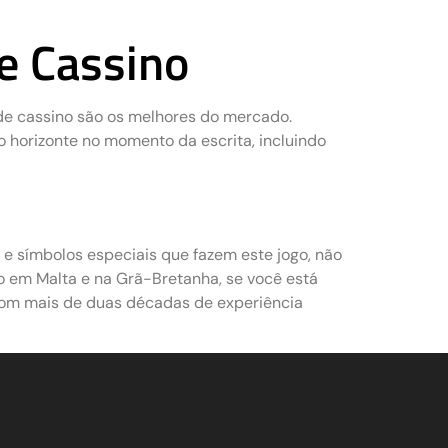
e Cassino
de cassino são os melhores do mercado.
 horizonte no momento da escrita, incluindo
 e símbolos especiais que fazem este jogo, não
o em Malta e na Grã-Bretanha, se você está
 com mais de duas décadas de experiência