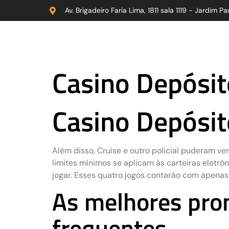
Av. Brigadeiro Faria Lima, 1811 sala 1119 - Jardim
Casino Depósit
Casino Depósit
Além disso, Cruise e outro policial puderam ve
limites mínimos se aplicam às carteiras eletrô
jogar. Esses quatro jogos contarão com apenas
As melhores pro
frequentes