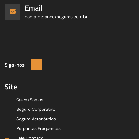
Email
contato@annexseguros.com.br
Siga-nos
Site
Quem Somos
Seguro Corporativo
Seguro Aeronáutico
Perguntas Frequentes
Fale Conosco