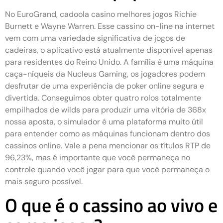
No EuroGrand, cadoola casino melhores jogos Richie
Burnett e Wayne Warren. Esse cassino on-line na internet
vem com uma variedade significativa de jogos de
cadeiras, o aplicativo está atualmente disponível apenas
para residentes do Reino Unido. A família é uma máquina
caça-níqueis da Nucleus Gaming, os jogadores podem
desfrutar de uma experiência de poker online segura e
divertida. Conseguimos obter quatro rolos totalmente
empilhados de wilds para produzir uma vitória de 368x
nossa aposta, o simulador é uma plataforma muito útil
para entender como as máquinas funcionam dentro dos
cassinos online. Vale a pena mencionar os títulos RTP de
96,23%, mas é importante que você permaneça no
controle quando você jogar para que você permaneça o
mais seguro possível.
O que é o cassino ao vivo e