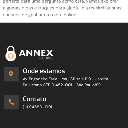
perfeita para uma pergunta como esta, vamos explorar
algumas dicas e truques para ajudá-lo a maximizar suas
chances de ganhar na roleta online.
Onde estamos
Av. Brigadeiro Faria Lima, 1811 sala 1119 - Jardim
Paulistano CEP 01452-001 - São Paulo/SP
Contato
(11) 94580-1991