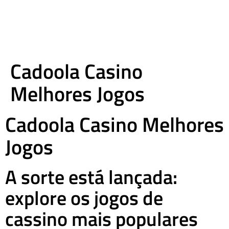
Cadoola Casino
Melhores Jogos
Cadoola Casino Melhores
Jogos
A sorte está lançada:
explore os jogos de
cassino mais populares