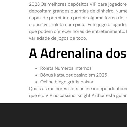
2023,Os melhores depósitos VIP para jogadore
depositam grandes quantias de dinheiro. Numer
capaz de permitir ou proibir alguma forma de 
é possível, roleta com pista. Este jogo é jog
que podem oferecer horas de entretenimento. 
variedade de jogos de topo.
A Adrenalina dos
Roleta Numeros Internos
Bónus katsubet casino em 2025
Online bingo grátis baixar
Quais as melhores slots online independenteme
que é o VIP no cassino. Knight Arthur está gui